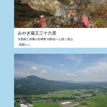
みやぎ蔵王三十六景
大黒様と供養の石碑群 刈田岳へと続く登山
詳細へ＞