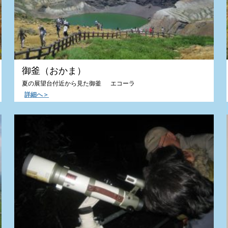
御釜（おかま）
夏の展望台付近から見た御釜 エコーラ
詳細へ＞