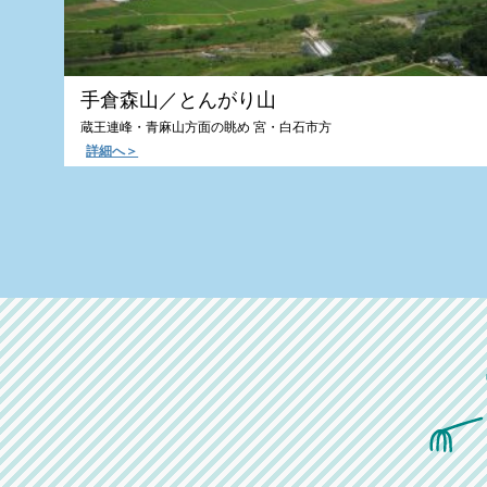
手倉森山／とんがり山
蔵王連峰・青麻山方面の眺め 宮・白石市方
詳細へ＞