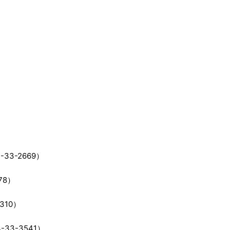
3-2669）
78）
310）
3-3541）