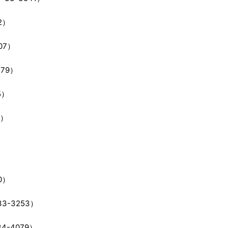
2）
07）
79）
5）
8）
0）
-3253）
-4079）