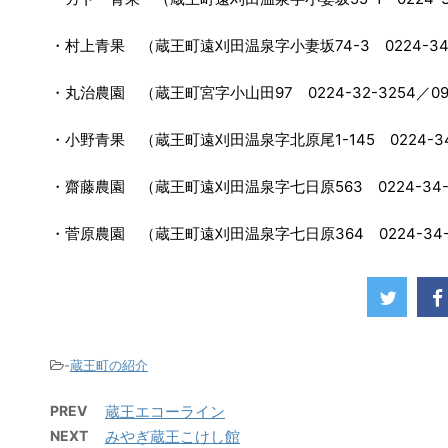
・村上青果 （蔵王町遠刈田温泉字小妻坂74-3 0224-34-
・丸治農園 （蔵王町宮字小山田97 0224-32-3254／090-
・小野青果 （蔵王町遠刈田温泉字北原尾1-145 0224-34
・齋藤農園 （蔵王町遠刈田温泉字七日原563 0224-34-
・菅原農園 （蔵王町遠刈田温泉字七日原364 0224-34-
-
蔵王町の紹介
PREV
蔵王エコーライン
NEXT
みやぎ蔵王こけし館