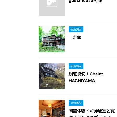
guesthouse やま
宿泊施設
一刻館
宿泊施設
別荘貸切！Chalet
HACHIYAMA
宿泊施設
陶芸体験／和洋寝室と寛