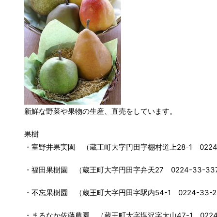
新鮮な野菜や果物の生産、直売をしています。
果樹
・室野井果実園 （蔵王町大字円田字棚村道上28-1 0224-3
・福田果樹園 （蔵王町大字円田字弁天27 0224-33-33
・不忘果樹園 （蔵王町大字円田字駅内54-1 0224-33-2
・まるなか佐藤農園 （蔵王町大字塩沢字大山47-1 0224-3